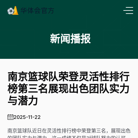
新闻播报
南京篮球队荣登灵活性排行
榜第三名展现出色团队实力
与潜力
2025-11-22
南京篮球队近日在灵活性排行榜中荣登第三名，展现出色
的团队实力与潜力。这一成绩不仅是对球队努力的认可，