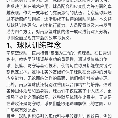
也反映了其在战术应用、球员配合和应变能力等方面的卓
越表现。作为一支年轻而充满激情的队伍，南京篮球队通
过不断磨练与调整，逐渐形成了独特的团队风格。本文将
从球队训练理念、战术执行能力、人员配置以及未来发展
潜力四个方面，对南京篮球队的这一成就进行深入分析，
以期全面呈现其背后的故事与意义。
1、球队训练理念
南京篮球队一直秉持着“基础为王”的训练理念。在日常训
练中，教练团队强调基本功的重要性，通过反复练习传
球、投篮、防守等基础技术，使得每位球员都能在关键时
刻稳定发挥。这种扎实的基础确保了球队在比赛中的灵活
应变能力，无论面临怎样的局面，他们都能够冷静处理。
此外，南京篮球队还特别注重团队合作精神的培养。通过
各种团体活动和热身赛，球员们不仅提高了个人技术，更
增强了彼此之间的默契。这种默契体现在比赛中，无论是
在进攻还是防守时，球员们能够迅速理解彼此的意图，从
而形成有效配合。
最后，球队也积极引入现代科技手段提升训练效果，例如