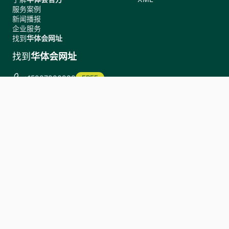
服务案例
新闻播报
企业服务
找到
华体会网址
找到
华体会网址
+15227980933
FREE
contemptible@126.com
订阅我们的邮箱！
Copyright ©
华体会(中国)hth·官方网站-科技股份有限公司.